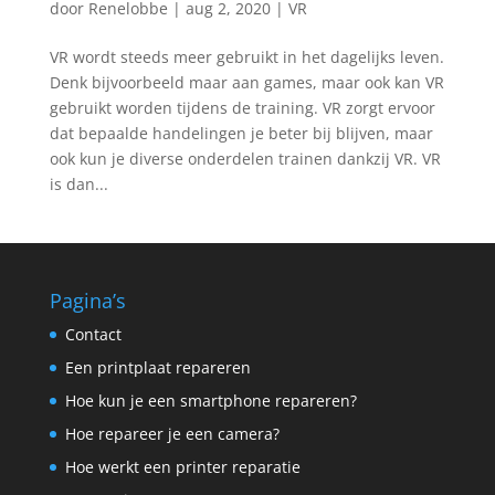
door
Renelobbe
|
aug 2, 2020
|
VR
VR wordt steeds meer gebruikt in het dagelijks leven.
Denk bijvoorbeeld maar aan games, maar ook kan VR
gebruikt worden tijdens de training. VR zorgt ervoor
dat bepaalde handelingen je beter bij blijven, maar
ook kun je diverse onderdelen trainen dankzij VR. VR
is dan...
Pagina’s
Contact
Een printplaat repareren
Hoe kun je een smartphone repareren?
Hoe repareer je een camera?
Hoe werkt een printer reparatie